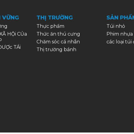
N VỮNG
THỊ TRƯỜNG
SẢN PHẨ
ững
Thực phẩm
Túi nhỏ
XÃ HỘi CỦa
Thức ăn thú cưng
Phim nhựa
p
Chăm sóc cá nhân
các loại túi
ƯỢc TÁi
Thị trường bánh