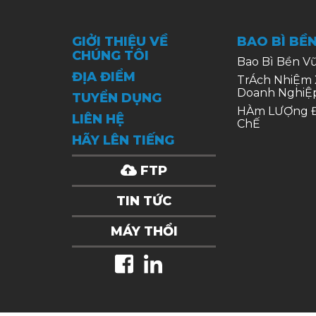
GIỞI THIỆU VỀ
BAO BÌ BỀ
CHÚNG TÔI
Bao Bì Bền V
ĐỊA ĐIỂM
TrÁch NhiỆm 
Doanh NghiỆ
TUYỂN DỤNG
HÀm LƯỢng Đ
LIÊN HỆ
ChẾ
HÃY LÊN TIẾNG
FTP
TIN TỨC
MÁY THỔI