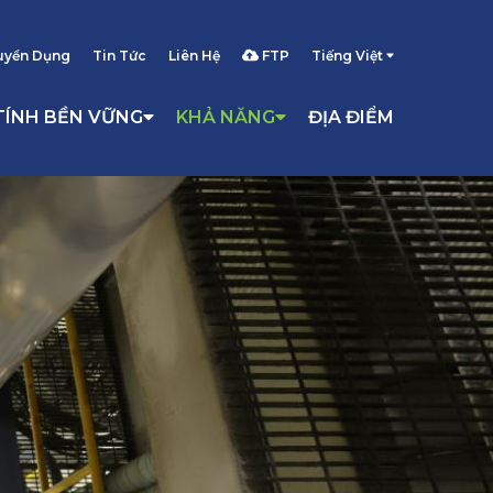
uyển Dụng
Tin Tức
Liên Hệ
FTP
Tiếng Việt
TÍNH BỀN VỮNG
KHẢ NĂNG
ĐỊA ĐIỂM