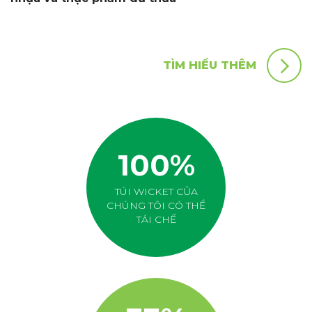
TÌM HIỂU THÊM
100%
TÚI WICKET CỦA
CHÚNG TÔI CÓ THỂ
TÁI CHẾ