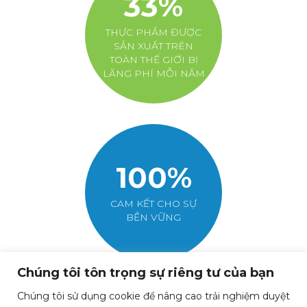
33%
THỰC PHẨM ĐƯỢC
SẢN XUẤT TRÊN
TOÀN THẾ GIỚI BỊ
LÃNG PHÍ MỖI NĂM
100%
CAM KẾT CHO SỰ
BỀN VỮNG
Chúng tôi tôn trọng sự riêng tư của bạn
Chúng tôi sử dụng cookie để nâng cao trải nghiệm duyệt