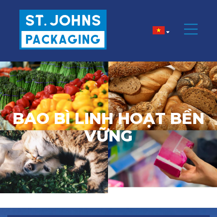
BAO BÌ LINH HOẠT BỀN
VỮNG