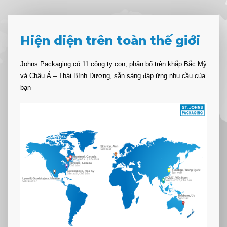
Hiện diện trên toàn thế giới
SAI
SAI
MO
ing
Johns Packaging có 11 công ty con, phân bổ trên khắp Bắc Mỹ
mì
và Châu Á – Thái Bình Dương, sẵn sàng đáp ứng nhu cầu của
Sa
 Cơ
bạn
 màu
Ngoài
cơ s
và sả