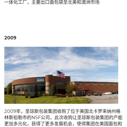
一体化工厂，主要出口面包袋至北美和澳洲市场
2009
2009年，圣琼斯包装集团收购了位于美国北卡罗来纳州格
林斯伯勒市的NSF公司，此次收购让圣琼斯包装集团的产能
更加多元化，获得了更多发展机会，使得集团在美国面包和