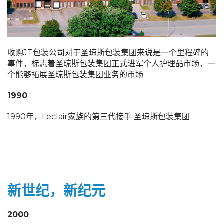
收购JT包装公司对于圣琼斯包装集团来说是一个里程碑的
事件，标志着圣琼斯包装集团正式进军个人护理品市场，一
个能够拓展圣琼斯包装集团业务的市场
1990
1990年，Leclair家族的第三代接手 圣琼斯包装集团
新世纪，新纪元
2000