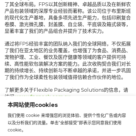
了其全球布局。FPS以其创新精神、卓越品质以及在新鲜农
产品包装领域的深厚专业经验而著称。该公司位于布里斯班
的现代化生产基地，具备多项先进生产能力，包括印刷复合
卷膜、激光微孔膜、封盖膜、自立袋、平底袋及箱式袋等，
显著丰富了我们的产品组合并提升了技术实力。
通过将FPS经验丰富的团队纳入我们的全球网络，不仅拓展
了我们在亚太地区的业务覆盖，也增强了为食品、消费品、
宠物护理、工业、餐饮及医疗健康等领域的客户提供可持
续、高性能软包装解决方案的能力。此次收购契合我们对长
期的持续增长、持续创新与不断卓越的承诺，并进一步巩固
了我们作为全球柔性包装领域值得信赖合作伙伴的地位。
了解更多关于Flexible Packaging Solutions的信息，请
访问
www.fpspack.com.au
本网站使用cookies
我们使用 cookie 来增强您的浏览体验、提供个性化广告或内容
以及分析我们的流量。单击“全部接受”即表示您同意我们使用
cookie。