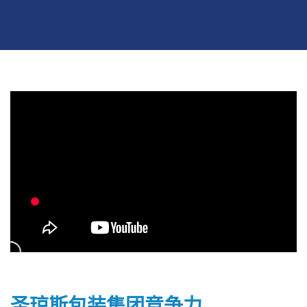
圣琼斯包装集团竞争力