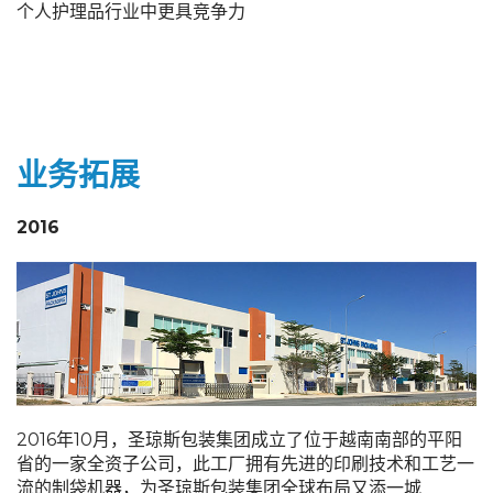
个人护理品行业中更具竞争力
业务拓展
2016
2016年10月，圣琼斯包装集团成立了位于越南南部的平阳
省的一家全资子公司，此工厂拥有先进的印刷技术和工艺一
流的制袋机器，为圣琼斯包装集团全球布局又添一城