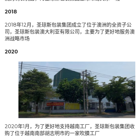
2018
2018年12月，圣琼斯包装集团成立了位于澳洲的全资子公
司，圣琼斯包装澳大利亚有限公司，主要为了更好地服务澳
洲战略市场
2020
2020年1月，为了更好地支持越南工厂，圣琼斯包装集团收
购了位于越南南部胡志明市的一家吹膜工厂