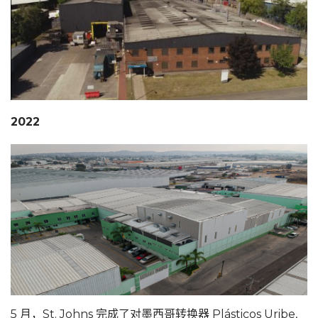
2022
5 月，St. Johns 完成了对墨西哥转换器 Plásticos Uribe,