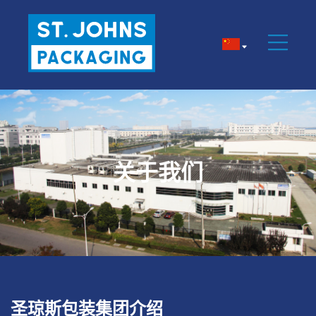
关于我们
圣琼斯包装集团介绍