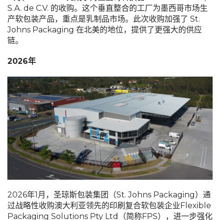
S.A. de C.V. 的收购。这个垂直整合的工厂为墨西哥市场生
产软包装产品，重点是乳制品市场。此次收购加强了 St.
Johns Packaging 在北美的地位，提供了更强大的供应
链。
2026年
2026年1月，圣琼斯包装集团（St. Johns Packaging）通
过战略性收购澳大利亚领先的印刷复合软包装企业Flexible
Packaging Solutions Pty Ltd（简称FPS），进一步强化