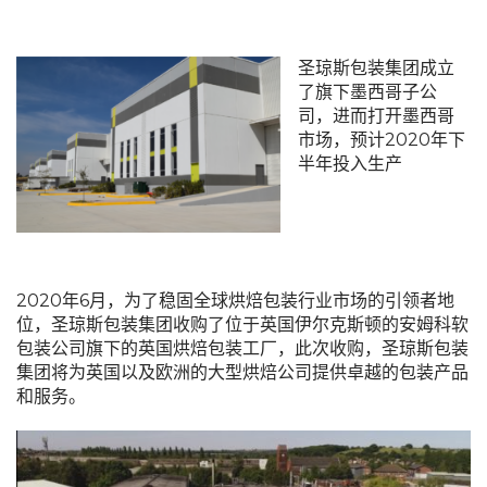
圣琼斯包装集团成立
了旗下墨西哥子公
司，进而打开墨西哥
市场，预计2020年下
半年投入生产
2020年6月，为了稳固全球烘焙包装行业市场的引领者地
位，圣琼斯包装集团收购了位于英国伊尔克斯顿的安姆科软
包装公司旗下的英国烘焙包装工厂，此次收购，圣琼斯包装
集团将为英国以及欧洲的大型烘焙公司提供卓越的包装产品
和服务。